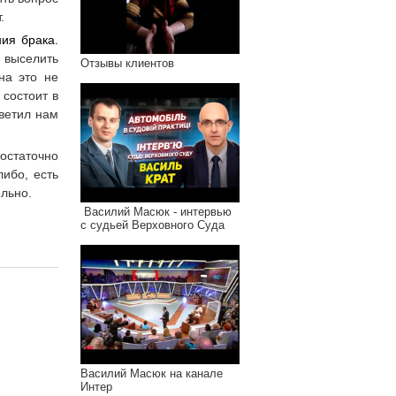
.
ия брака.
т выселить
Отзывы клиентов
на это не
 состоит в
тветил нам
статочно
либо, есть
ильно.
Василий Масюк - интервью
с судьей Верховного Суда
Василий Масюк на канале
Интер