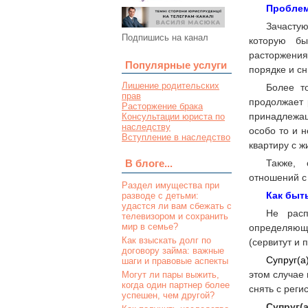
Пробле
Зачастую
Подпишись на канал
которую бы
расторжения
Популярные услуги
порядке и сн
Лишение родительских
Более т
прав
продолжает 
Расторжение брака
принадлежащ
Консультации юриста по
наследству
особо то и н
Вступление в наследство
квартиру с ж
Также, 
В блоге...
отношений с
Раздел имущества при
Как быт
разводе с детьми:
удастся ли вам сбежать с
Не расп
телевизором и сохранить
мир в семье?
определяющи
Как взыскать долг по
(сервитут и
договору займа: важные
Супруг(а
шаги и правовые аспекты
этом случае
Могут ли пары выжить,
когда один партнер более
снять с реги
успешен, чем другой?
Супруг(