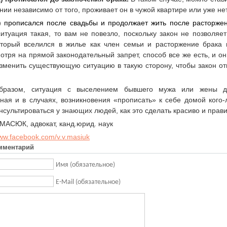
нии независимо от того, проживает он в чужой квартире или уже нет
) прописался после свадьбы и продолжает жить после расторжен
ситуация такая, то вам не повезло, поскольку закон не позволяе
оторый вселился в жилье как член семьи и расторжение брака 
отря на прямой законодательный запрет, способ все же есть, и он
изменить существующую ситуацию в такую сторону, чтобы закон о
бразом, ситуация с выселением бывшего мужа или жены до
ная и в случаях, возникновения «прописать» к себе домой кого-
сультироваться у знающих людей, как это сделать красиво и прав
МАСЮК, адвокат, канд.юрид. наук
www.facebook.com/v.v.masiuk
мментарий
Имя (обязательное)
E-Mail (обязательное)