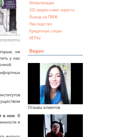
Мобилизация
101 видео-совет юриста
Выезд на ПМЖ
Наследство
Кредитные споры
ИГРЫ
Видео
торые, не
пить у нас
очной.
мфортных
нститутов
муществом
Отзывы клиентов
т в нем.
В
венности и
ить вопрос