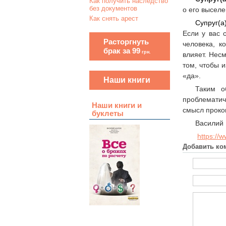
Как получить наследство
без документов
о его выселе
Как снять арест
Супруг(а
Если у вас 
Расторгнуть
человека, к
брак за 99
грн.
влияет. Несм
том, чтобы 
«да».
Наши книги
Таким о
проблематич
Наши книги и
смысл прокон
буклеты
Василий 
https://
Добавить ко