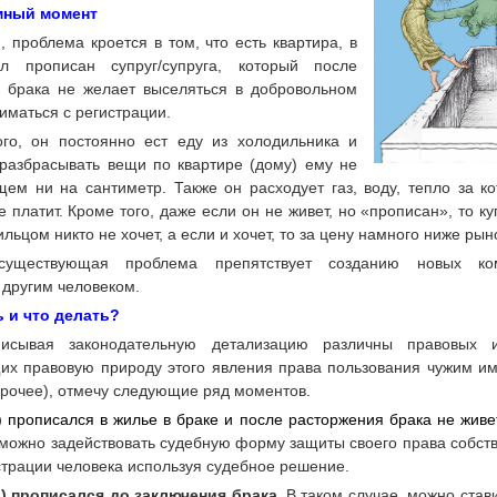
мный момент
, проблема кроется в том, что есть квартира, в
л прописан супруг/супруга, который после
 брака не желает выселяться в добровольном
иматься с регистрации.
ого, он постоянно ест еду из холодильника и
разбрасывать вещи по квартире (дому) ему не
ем ни на сантиметр. Также он расходует газ, воду, тепло за ко
е платит. Кроме того, даже если он не живет, но «прописан», то ку
ильцом никто не хочет, а если и хочет, то за цену намного ниже рын
существующая проблема препятствует созданию новых ко
 другим человеком.
ь и что делать?
исывая законодательную детализацию различны правовых и
х правовую природу этого явления права пользования чужим и
 прочее), отмечу следующие ряд моментов.
) прописался в жилье в браке и после расторжения брака не живе
 можно задействовать судебную форму защиты своего права собст
страции человека используя судебное решение.
а) прописался до заключения брака.
В таком случае, можно став