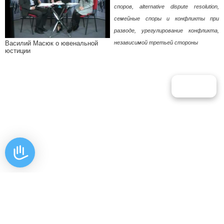
споров, alternative dispute resolution,
семейные споры и конфликты при
разводе, урегулирование конфликта,
независимой третьей стороны
Василий Масюк о ювенальной
юстиции
Харьков ● Киев ● Львов ● Черкассы ● Полтава ● Сумы ● Ивано-Франковск
● Ровно ● Каменец-Подольский ● Черновцы ● Днепропетровск ● Кременчуг
Житомир ● Тернополь ● Ужгород ● Одесса ● Луцк ● Винница ●