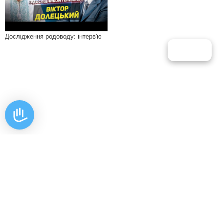
Дослідження родоводу: інтерв'ю
Харків ● Київ ● Львів ● Черкаси ● Полтава ● Суми ● Івано-Франківськ ●
Рівне ● Кам'янець-Подільський ● Чернівці ● Дніпропетровськ ● Кременчуг
Житомир ● Тернопіль ● Ужгород ● Одеса ● Луцьк ● Вінниця ● Кіровоград ●
Херсон ● Миколаїв ● Чернігів ● Запоріжжя
●
Н'ю-Йорк - США
●
Відень-Австрія
●
США-Майямі ● Австралія-Сідней
Варшава-Польща
●
Крит
●
Турція-Ізмир
Карта сайту
Создание сайта
Бренд Сайт