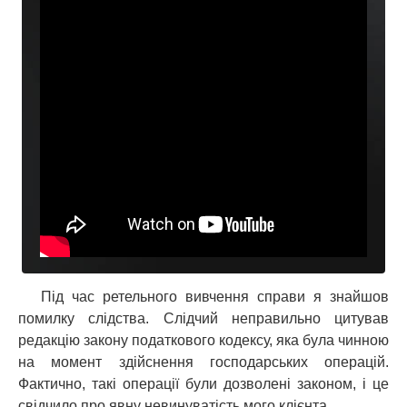
Під час ретельного вивчення справи я знайшов
помилку слідства. Слідчий неправильно цитував
редакцію закону податкового кодексу, яка була чинною
на момент здійснення господарських операцій.
Фактично, такі операції були дозволені законом, і це
свідчило про явну невинуватість мого клієнта.