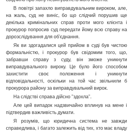
В повітрі запахло виправдувальним вироком, але,
на жаль, суд не виніс, бо що слідчий порушив ще
декілька кримінальних справ проти мого клієнта і
прокурор попросив суд передати йому всю справу на
дорозслідування для об'єднання.
Як ви здогадалися цей прийом в суді був чистою
формальністю, і прокурор був свідомим того, що,
забравши справу з суду, він зможе уникнути
виправдувального вироку. Це було його способом
захистити своє положення і уникнути
відповідальності, оскільки на той час звільнили б
прокурора району за виправдувальний вирок.
На слідстві справа дійсно "здохла".
Але цей випадок надзвичайно вплинув на мене і
підтвердив важливість думати.
Я розумів, що юридична система не завжди
справедлива, і багато залежить від тих, хто має владу