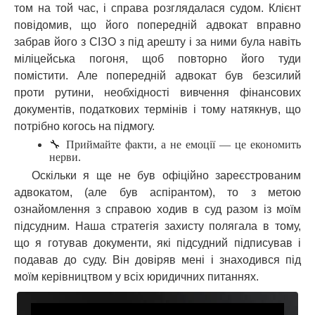
том на той час, і справа розглядалася судом. Клієнт
повідомив, що його попередній адвокат вправно
забрав його з СІЗО з під арешту і за ними була навіть
міліцейська погоня, щоб повторно його туди
помістити. Але попередній адвокат був безсилий
проти рутини, необхідності вивчення фінансових
документів, податкових термінів і тому натякнув, що
потрібно когось на підмогу.
🔧 Приймайте факти, а не емоції — це економить
нерви.
Оскільки я ще не був офіційно зареєстрованим
адвокатом, (але був аспірантом), то з метою
ознайомлення з справою ходив в суд разом із моїм
підсудним. Наша стратегія захисту полягала в тому,
що я готував документи, які підсудний підписував і
подавав до суду. Він довіряв мені і знаходився під
моїм керівництвом у всіх юридичних питаннях.