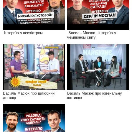
Інтерв'ю з психіатром
Василь Масюк - інтерв'ю з
чемпіоном світу
Василь Масюк про шлюбний
Василь Масюк про ювенальну
договір
юстицію