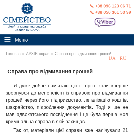
📞 +38 096 123 06 71
📞 +38 050 301 53 99
сімейна юридична служба
Василя МАСЮКА
Меню
»
»
Головна
АРХІВ справ
Справа про відмивання грошей
UA
RU
Справа про відмивання грошей
Я дуже добре пам'ятаю цю історію, коли вперше
звернувся до мене клієнт із справою про відмивання
грошей через його підприємство, легалізацію коштів,
шахрайство, підроблення документів. Тоді я ще не
мав адвокатського посвідчення і це була перша моя
кримінальна справа в якій захищав.
Так от, матеріали цієї справи вже налічували 21