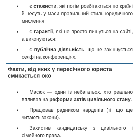
є
стажисти
, які потім розбігаються по країні
й несуть у маси правильний стиль юридичного
мислення;
є
гарантії
, які не просто пишуться на сайті,
а виконуються;
є
публічна діяльність
, що не закінчується
селфі на конференціях.
Факти, від яких у пересічного юриста
смикається око
Масюк — один із небагатьох, хто реально
впливав на
реформи актів цивільного стану
.
Працював радником нардепів (ті, що ще
читають закони).
Захистив кандидатську з цивільного і
сімейного права.