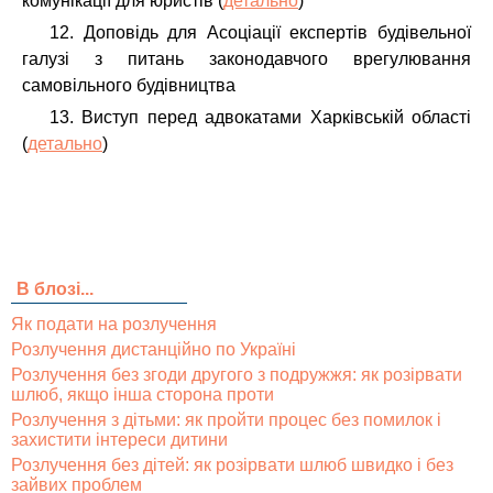
комунікації для юристів (
детально
)
12. Доповідь для Асоціації експертів будівельної
галузі з питань законодавчого врегулювання
самовільного будівництва
13. Виступ перед адвокатами Харківській області
(
детально
)
В блозі...
Як подати на розлучення
Розлучення дистанційно по Україні
Розлучення без згоди другого з подружжя: як розірвати
шлюб, якщо інша сторона проти
Розлучення з дітьми: як пройти процес без помилок і
захистити інтереси дитини
Розлучення без дітей: як розірвати шлюб швидко і без
зайвих проблем