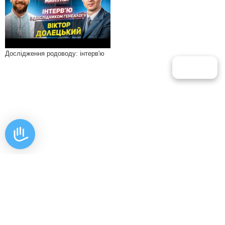
Дослідження родоводу: інтерв'ю
Харків ● Київ ● Львів ● Черкаси ● Полтава ● Суми ● Івано-Франківськ ●
Рівне ● Кам'янець-Подільський ● Чернівці ● Дніпропетровськ ● Кременчуг
Житомир ● Тернопіль ● Ужгород ● Одеса ● Луцьк ● Вінниця ● Кіровоград ●
Херсон ● Миколаїв ● Чернігів ● Запоріжжя
●
Н'ю-Йорк - США
●
Відень-Австрія
●
США-Майямі ● Австралія-Сідней