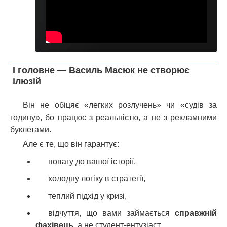
І головне — Василь Масюк не створює
ілюзій
Він не обіцяє «легких розлучень» чи «судів за
годину», бо працює з реальністю, а не з рекламними
буклетами.
Але є те, що він гарантує:
повагу до вашої історії,
холодну логіку в стратегії,
теплий підхід у кризі,
відчуття, що вами займається
справжній
фахівець
, а не студент-ентузіаст.