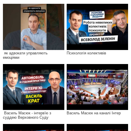
як адвокати управляють
Психологія колективів
емоціями
Василь Масюк - інтерв'ю з
Василь Масюк на каналі Інтер
суддею Верховного Суду