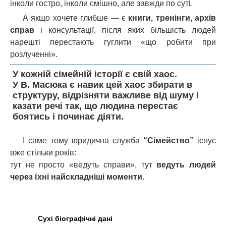
інколи гостро, інколи смішно, але завжди по суті.
А якщо хочете глибше — є
книги, тренінги, архів
справ
і консультації, після яких більшість людей
нарешті перестають гуглити «що робити при
розлученні».
У кожній сімейній історії є свій хаос.
У В. Масюка є навик цей хаос збирати в
структуру, відрізняти важливе від шуму і
казати речі так, що людина перестає
боятись і починає діяти.
І саме тому юридична служба
“Сімейство”
існує
вже стільки років:
тут не просто «ведуть справи», тут
ведуть людей
через їхні найскладніші моменти
.
Сухі біографічні дані