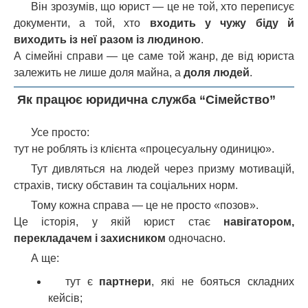
Він зрозумів, що юрист — це не той, хто переписує
документи, а той, хто
входить у чужу біду й
виходить із неї разом із людиною
.
А сімейні справи — це саме той жанр, де від юриста
залежить не лише доля майна, а
доля людей
.
Як працює юридична служба “Сімейство”
Усе просто:
тут не роблять із клієнта «процесуальну одиницю».
Тут дивляться на людей через призму мотивацій,
страхів, тиску обставин та соціальних норм.
Тому кожна справа — це не просто «позов».
Це історія, у якій юрист стає
навігатором,
перекладачем і захисником
одночасно.
А ще:
тут є
партнери
, які не бояться складних
кейсів;