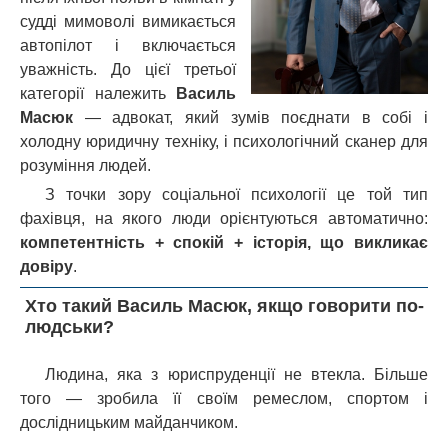
судді мимоволі вимикається
автопілот і включається
уважність. До цієї третьої
категорії належить
Василь
Масюк
— адвокат, який зумів поєднати в собі і
холодну юридичну техніку, і психологічний сканер для
розуміння людей.
З точки зору соціальної психології це той тип
фахівця, на якого люди орієнтуються автоматично:
компетентність + спокій + історія, що викликає
довіру
.
Хто такий Василь Масюк, якщо говорити по-
людськи?
Людина, яка з юриспруденції не втекла. Більше
того — зробила її своїм ремеслом, спортом і
дослідницьким майданчиком.