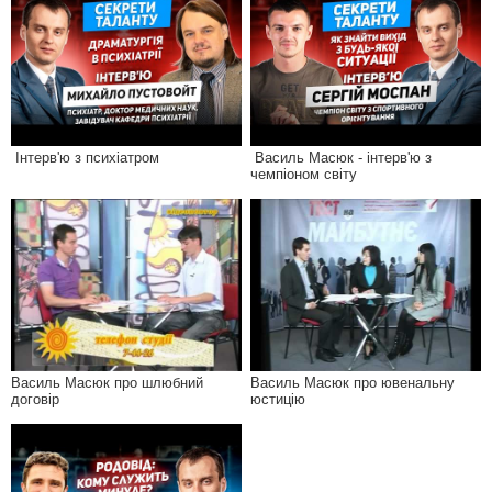
Інтерв'ю з психіатром
Василь Масюк - інтерв'ю з
чемпіоном світу
Василь Масюк про шлюбний
Василь Масюк про ювенальну
договір
юстицію