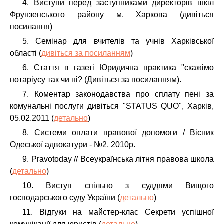
4. Виступи перед заступниками директорів шкіл
Фрунзенського району м. Харкова (дивіться
посилання)
5. Семінар для вчителів та учнів Харківської
області (
дивіться за посиланням
)
6. Стаття в газеті Юридична практика "скажімо
нотаріусу так чи ні? (Дивіться за посиланням).
7. Коментар законодавства про сплату пені за
комунальні послуги дивіться "STATUS QUO", Харків,
05.02.2011 (
детально
)
8. Системи оплати правової допомоги / Вісник
Одеської адвокатури - №2, 2010р.
9. Pravotoday // Всеукраїнська літня правова школа
(
детально
)
10. Виступ спільно з суддями Вищого
господарського суду України (
детально
)
11. Відгуки на майстер-клас Секрети успішної