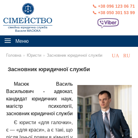
📞 +38 096 123 06 71
📞 +38 050 301 53 99
сімейна юридична служба
Василя МАСЮКА
Меню
»
»
Головна
Юристи
Засновник юридичної служби
UA
RU
Засновник юридичної служби
Масюк Василь
Васильович
-
адвокат,
кандидат юридичних наук,
магістр психології,
засновник юридичної служби
Є юристи «для галочки»,
є — «для краси», а є такі, що
після їхньої появи в кімнаті у