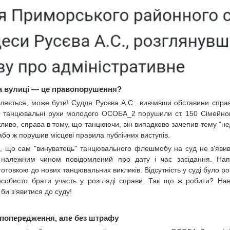
на вулиці — це правопорушення?
вляється, може бути! Суддя Русєва А.С., вивчивши обставини спра
о танцювальні рухи молодого ОСОБА_2 порушили ст. 150 Сімейног
ливо, справа в тому, що танцюючи, він випадково зачепив тему "не
 або ж порушив місцеві правила публічних виступів.
, що сам "винуватець" танцювального флешмобу на суд не з'явив
належним чином повідомлений про дату і час засідання. Нап
готовкою до нових танцювальних викликів. Відсутність у суді було ро
собисто брати участь у розгляді справи. Так що ж робити? Нав
би з’явитися до суду!
 попередження, але без штрафу