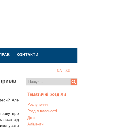
СПРАВ
КОНТАКТИ
UA
RU
привів
Тематичні розділи
деси? Але
Розлучення
Розділ власності
праву про
Діти
илявся від
Аліменти
виконувати