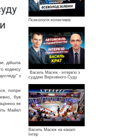
Психологія колективів
ви, дійшла
о кодексу
Василь Масюк - інтерв'ю з
догляду" з
суддею Верховного Суду
ся, попри
евно, був
зцінено як
іть Майкл
Василь Масюк на каналі
Інтер