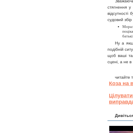
Зважаюч
стягнення у
відсутності
судовий збір 
Морал
поцік
батькі
Ну а якщ
подібній сит
щоб ваші та
сцені, а не в 
читайте 
Коза на 
Цілувати
виправда
Дивіться