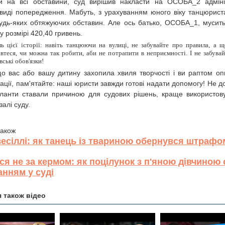
и на всі обставини, суд вирішив накласти на ОСОБА_2 адміні
 виді попередження. Мабуть, з урахуванням юного віку танцюрист
 будь-яких обтяжуючих обставин. Але ось батько, ОСОБА_1, мусит
у розмірі 420,40 гривень.
ь цієї історії: навіть танцюючи на вулиці, не забувайте про правила, а
автеся, чи можна так робити, аби не потрапити в неприємності. І не забувай
вські обов'язки!
о вас або вашу дитину захопила хвиля творчості і ви раптом оп
уації, пам'ятайте: наші юристи завжди готові надати допомогу! Не д
ланти ставали причиною для судових рішень, краще використову
залі суду.
також
весіллі: як танець із твариною обернувся штрафо
ся не за кермом: як поцілунок з п'яною дівчиною 
нням у суді
 також відео