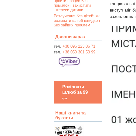
пройти процес без
танцювальні 
помилок і захистити
інтереси дитини
виступ міг б
Розлучення без дітей: як
захоплених т
розірвати шлюб швидко і
без зайвих проблем
Дзвони зараз
тел.
+38 096 123 06 71
тел.
+38 050 301 53 99
Розірвати
шлюб за 99
грн.
Наші книги та
буклети