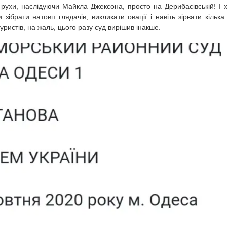
рухи, наслідуючи Майкла Джексона, просто на Дерибасівській! І 
и зібрати натовп глядачів, викликати овації і навіть зірвати кілька
уристів, на жаль, цього разу суд вирішив інакше.