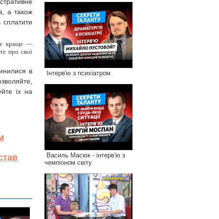
стративне
а, а також
ь сплатити
 ще краще —
те про свої
инилися в
Інтерв'ю з психіатром
озволяйте,
йте їх на
м
Василь Масюк - інтерв'ю з
став
чемпіоном світу