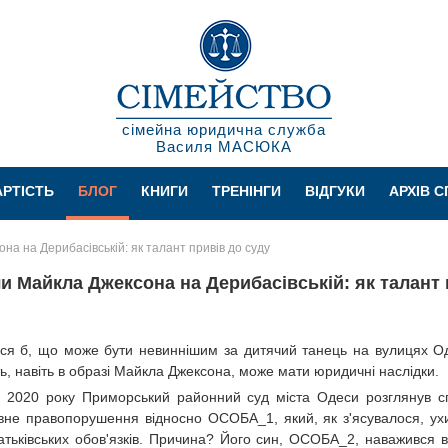
сімейна юридична служба
Василя МАСЮКА
АРТІСТЬ
БЛОГ
КНИГИ
ТРЕНІНГИ
ВІДГУКИ
АРХІВ 
а на Дерибасівській: як талант привів до суду
 Майкла Джексона на Дерибасівській: як талант 
я б, що може бути невиннішим за дитячий танець на вулицях О
сть, навіть в образі Майкла Джексона, може мати юридичні наслідки.
 2020 року Приморський районний суд міста Одеси розглянув с
ивне правопорушення відносно ОСОБА_1, який, як з'ясувалося, ух
атьківських обов'язків. Причина? Його син, ОСОБА_2, наважився 