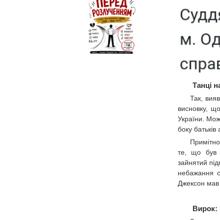
Танці 
Так, вия
висновку, щ
України. Мож
боку батьків
Примітно
те, що був 
зайнятий під
небажання о
Джексон мав 
Вирок: