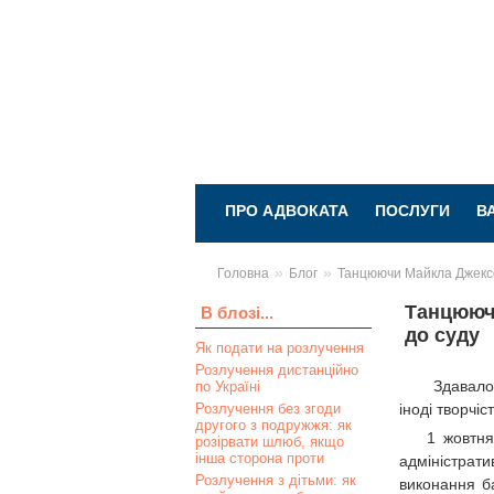
ПРО АДВОКАТА
ПОСЛУГИ
В
»
»
Головна
Блог
Танцюючи Майкла Джексон
Танцюючи
В блозі...
до суду
Як подати на розлучення
Розлучення дистанційно
Здавалос
по Україні
Розлучення без згоди
іноді творчі
другого з подружжя: як
1 жовтня
розірвати шлюб, якщо
інша сторона проти
адміністрат
Розлучення з дітьми: як
виконання б